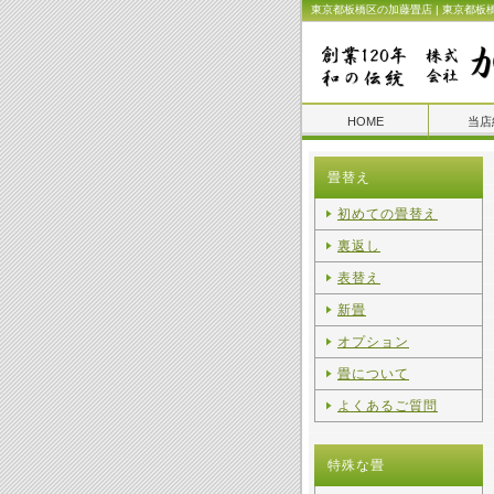
東京都板橋区の加藤畳店 | 東京都板
HOME
当店
畳替え
初めての畳替え
裏返し
表替え
新畳
オプション
畳について
よくあるご質問
特殊な畳