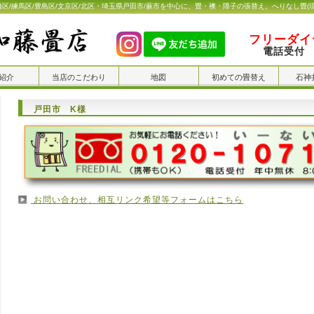
橋区/練馬区/豊島区/文京区/北区・埼玉県戸田市/蕨市を中心に、畳・襖・障子の張替え。へりなし畳(
フリーダイヤ
電話受付 
紹介
当店のこだわり
地図
初めての畳替え
石神
戸田市 K様
お問い合わせ、相互リンク希望等フォームはこちら