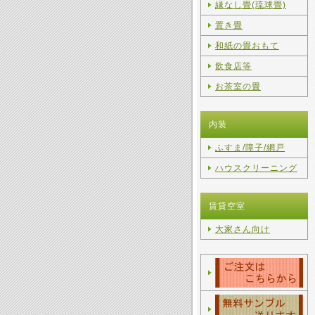
縁なし畳(琉球畳)
置き畳
和紙の畳おもて
飲食店等
お茶室の畳
内装
ふすま/障子/網戸
ハウスクリーニング
賃貸空室
大家さん向け