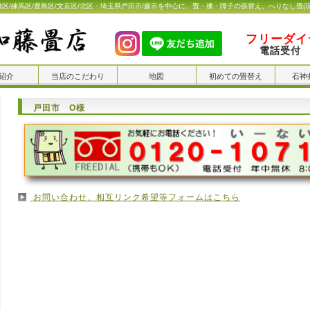
橋区/練馬区/豊島区/文京区/北区・埼玉県戸田市/蕨市を中心に、畳・襖・障子の張替え。へりなし畳(
フリーダイヤ
電話受付 
紹介
当店のこだわり
地図
初めての畳替え
石神
戸田市 O様
お問い合わせ、相互リンク希望等フォームはこちら