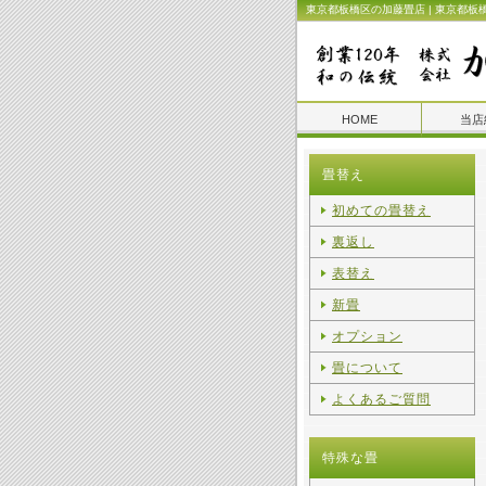
東京都板橋区の加藤畳店 | 東京都板
HOME
当店
畳替え
初めての畳替え
裏返し
表替え
新畳
オプション
畳について
よくあるご質問
特殊な畳