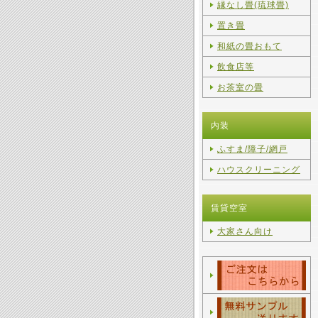
縁なし畳(琉球畳)
置き畳
和紙の畳おもて
飲食店等
お茶室の畳
内装
ふすま/障子/網戸
ハウスクリーニング
賃貸空室
大家さん向け