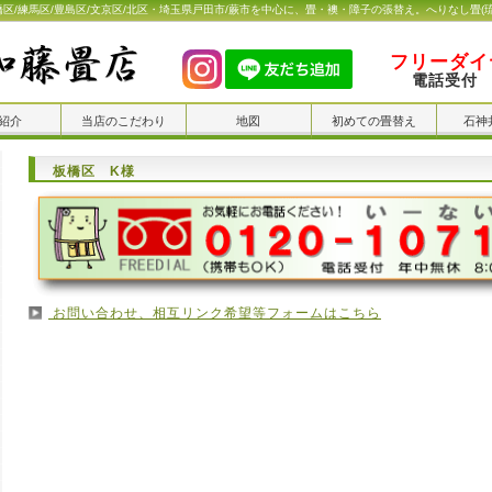
橋区/練馬区/豊島区/文京区/北区・埼玉県戸田市/蕨市を中心に、畳・襖・障子の張替え。へりなし畳(
フリーダイヤ
電話受付 
紹介
当店のこだわり
地図
初めての畳替え
石神
板橋区 K様
お問い合わせ、相互リンク希望等フォームはこちら