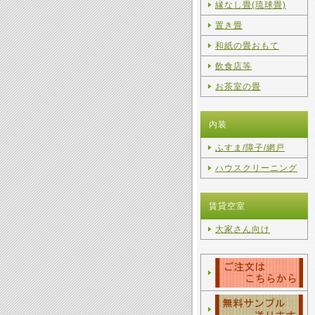
縁なし畳(琉球畳)
置き畳
和紙の畳おもて
飲食店等
お茶室の畳
内装
ふすま/障子/網戸
ハウスクリーニング
賃貸空室
大家さん向け