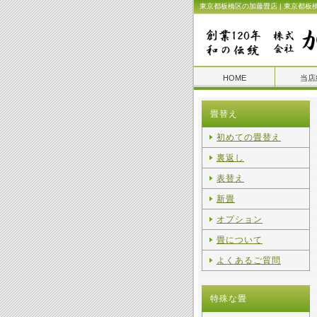
東京都板橋区の加藤畳店 | 東京都板
HOME
当店
畳替え
初めての畳替え
裏返し
表替え
新畳
オプション
畳について
よくあるご質問
特殊な畳