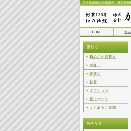
東京都板橋区の加藤畳店 | 東京都板
HOME
当店
畳替え
初めての畳替え
裏返し
表替え
新畳
オプション
畳について
よくあるご質問
特殊な畳