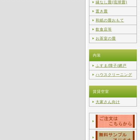
縁なし畳(琉球畳)
置き畳
和紙の畳おもて
飲食店等
お茶室の畳
内装
ふすま/障子/網戸
ハウスクリーニング
賃貸空室
大家さん向け