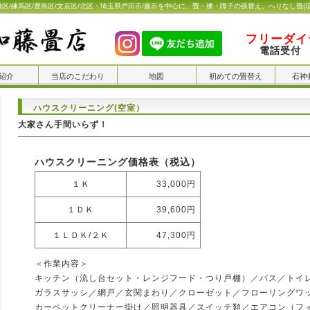
橋区/練馬区/豊島区/文京区/北区・埼玉県戸田市/蕨市を中心に、畳・襖・障子の張替え。へりなし畳(
フリーダイヤ
電話受付 
紹介
当店のこだわり
地図
初めての畳替え
石神
ハウスクリーニング(空室）
大家さん手間いらず！
ハウスクリーニング価格表（税込）
１Ｋ
33,000円
１ＤＫ
39,600円
１ＬＤＫ/２Ｋ
47,300円
＜作業内容＞
キッチン（流し台セット・レンジフード・つり戸棚）／バス／トイ
ガラスサッシ／網戸／玄関まわり／クローゼット／フローリングワ
カーペットクリーナー掛け／照明器具／スイッチ類／エアコン（フ