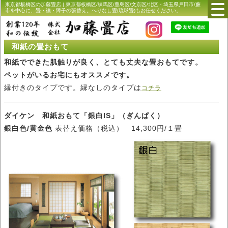
東京都板橋区の加藤畳店 | 東京都板橋区/練馬区/豊島区/文京区/北区・埼玉県戸田市/蕨
市を中心に、畳・襖・障子の張替え。へりなし畳(琉球畳)もお任せください。
和紙の畳おもて
和紙でできた肌触りが良く、とても丈夫な畳おもてです。
ペットがいるお宅にもオススメです。
縁付きのタイプです。縁なしのタイプは
コチラ
ダイケン 和紙おもて「銀白IS」（ぎんぱく）
銀白色/黄金色
表替え価格（税込） 14,300円/１畳