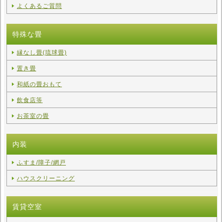
よくあるご質問
特殊な畳
縁なし畳(琉球畳)
置き畳
和紙の畳おもて
飲食店等
お茶室の畳
内装
ふすま/障子/網戸
ハウスクリーニング
賃貸空室