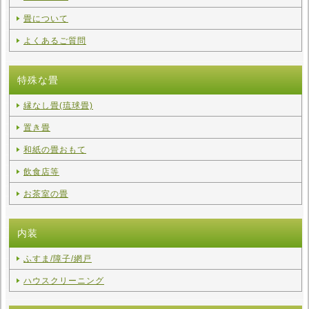
畳について
よくあるご質問
特殊な畳
縁なし畳(琉球畳)
置き畳
和紙の畳おもて
飲食店等
お茶室の畳
内装
ふすま/障子/網戸
ハウスクリーニング