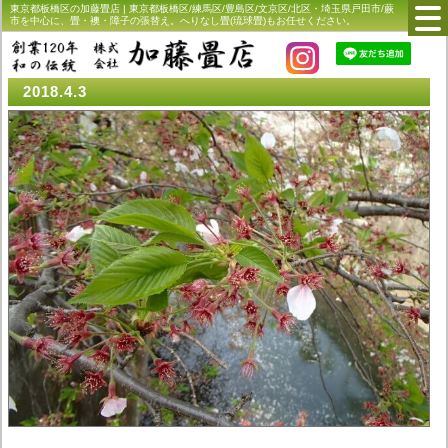
東京都板橋区の加藤畳店 | 東京都板橋区/練馬区/豊島区/文京区/北区・埼玉県戸田市/蕨
市を中心に、畳・襖・障子の張替え。へりなし畳(琉球畳)もお任せください。
2018.4.3