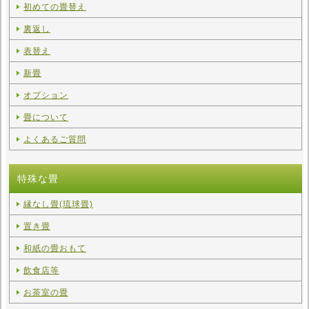
初めての畳替え
2025.11.21
裏返し
戸田市立笹目小学校の生徒が職業体験にきました
2024.10.25
表替え
戸田商工祭に出店します！
新畳
2024.08.27
オプション
戸田朝市に出店します！
畳について
2024.06.01
戸田朝市に出店します！
よくあるご質問
2024.03.30
ミニ畳工作教室を実施しました
特殊な畳
2024.01.18
縁なし畳(琉球畳)
戸田市立笹目小学校の生徒が職業体験にきました
置き畳
2023.10.09
戸田商工祭に出店します！
和紙の畳おもて
2023.09.27
飲食店等
板橋区立中根橋小学校の生徒が職業体験にきました
お茶室の畳
2022.10.05