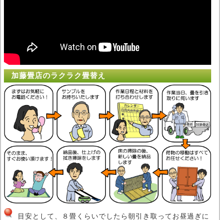
加藤畳店のラクラク畳替え
目安として、８畳くらいでしたら朝引き取ってお昼過ぎに