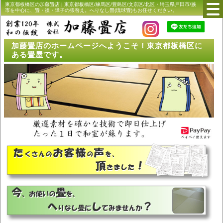
東京都板橋区の加藤畳店 | 東京都板橋区/練馬区/豊島区/文京区/北区・埼玉県戸田市/蕨
市を中心に、畳・襖・障子の張替え。へりなし畳(琉球畳)もお任せください。
加藤畳店のホームページへようこそ！東京都板橋区に
ある畳屋です。