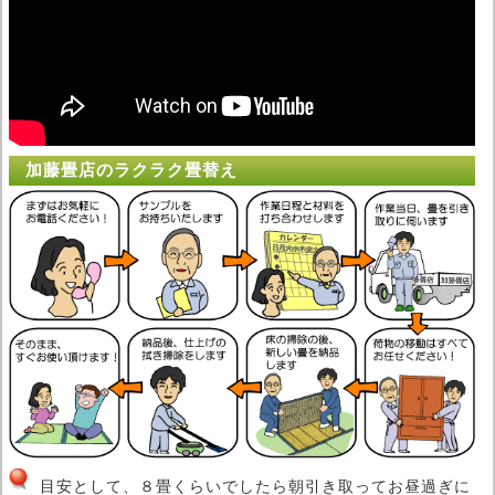
加藤畳店のラクラク畳替え
目安として、８畳くらいでしたら朝引き取ってお昼過ぎに