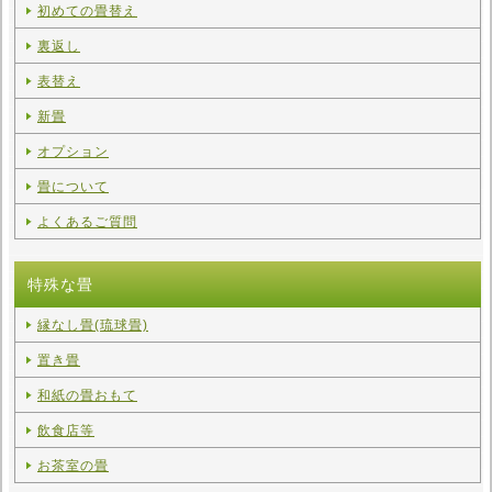
初めての畳替え
2025.11.21
裏返し
戸田市立笹目小学校の生徒が職業体験にきました
2024.10.25
表替え
戸田商工祭に出店します！
新畳
2024.08.27
オプション
戸田朝市に出店します！
畳について
2024.06.01
戸田朝市に出店します！
よくあるご質問
2024.03.30
ミニ畳工作教室を実施しました
特殊な畳
2024.01.18
縁なし畳(琉球畳)
戸田市立笹目小学校の生徒が職業体験にきました
置き畳
2023.10.09
戸田商工祭に出店します！
和紙の畳おもて
2023.09.27
飲食店等
板橋区立中根橋小学校の生徒が職業体験にきました
お茶室の畳
2022.10.05