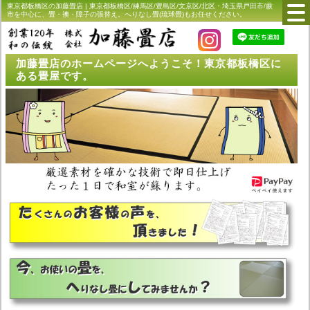
東京都板橋区の加藤畳店 | 東京都板橋区/練馬区/豊島区/文京区/北区・埼玉県戸田市/蕨
市を中心に、畳・襖・障子の張替え。へりなし畳(琉球畳)もお任せください。
加藤畳店のホームページへようこそ！東京都板橋区に
ある畳屋です。