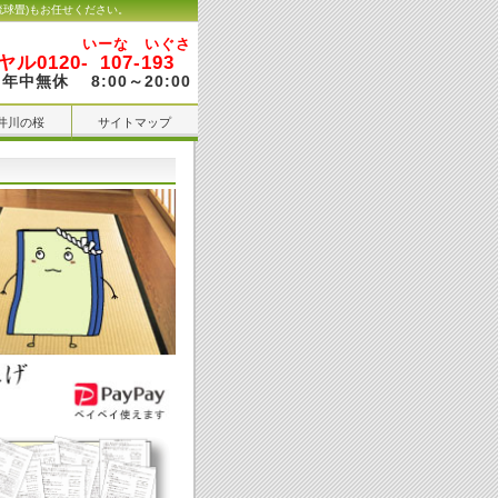
琉球畳)もお任せください。
いーな いぐさ
ル0120-
107-193
年中無休 8:00～20:00
井川の桜
サイトマップ
。