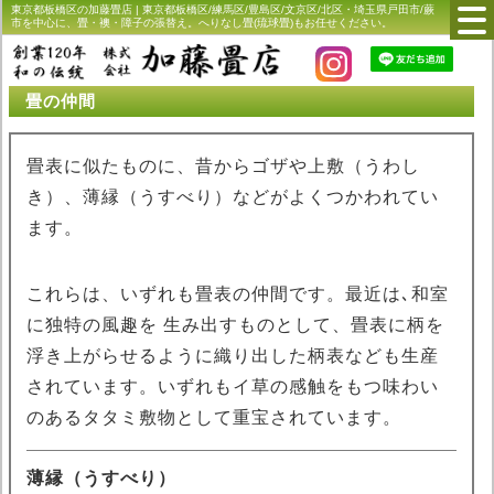
東京都板橋区の加藤畳店 | 東京都板橋区/練馬区/豊島区/文京区/北区・埼玉県戸田市/蕨
市を中心に、畳・襖・障子の張替え。へりなし畳(琉球畳)もお任せください。
畳の仲間
畳表に似たものに、昔からゴザや上敷（うわし
き）、薄縁（うすべり）などがよくつかわれてい
ます。
これらは、いずれも畳表の仲間です。最近は､和室
に独特の風趣を 生み出すものとして、畳表に柄を
浮き上がらせるように織り出した柄表なども生産
されています。いずれもイ草の感触をもつ味わい
のあるタタミ敷物として重宝されています。
薄縁（うすべり）