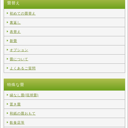
畳替え
初めての畳替え
裏返し
表替え
新畳
オプション
畳について
よくあるご質問
特殊な畳
縁なし畳(琉球畳)
置き畳
和紙の畳おもて
飲食店等