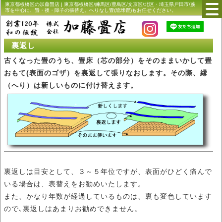
東京都板橋区の加藤畳店 | 東京都板橋区/練馬区/豊島区/文京区/北区・埼玉県戸田市/蕨
市を中心に、畳・襖・障子の張替え。へりなし畳(琉球畳)もお任せください。
裏返し
古くなった畳のうち、畳床（芯の部分）をそのままいかして畳
おもて(表面のゴザ）を裏返して張りなおします。その際、縁
（へり）は新しいものに付け替えます。
裏返しは目安として、３～５年位ですが、表面がひどく痛んで
いる場合は、表替えをお勧めいたします。
また、かなり年数が経過しているものは、裏も変色しています
ので､裏返しはあまりお勧めできません。