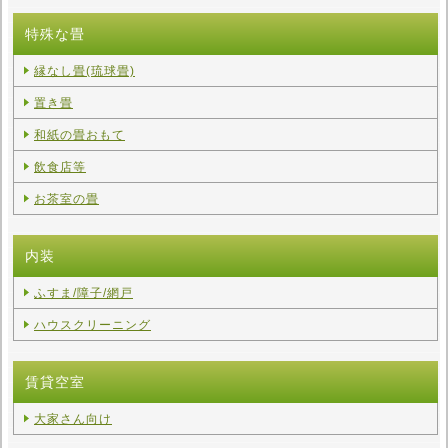
特殊な畳
縁なし畳(琉球畳)
置き畳
和紙の畳おもて
飲食店等
お茶室の畳
内装
ふすま/障子/網戸
ハウスクリーニング
賃貸空室
大家さん向け