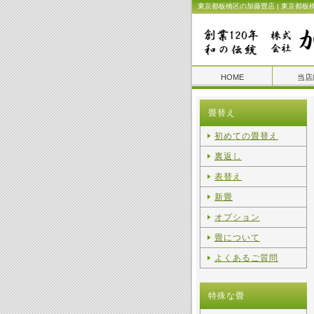
東京都板橋区の加藤畳店 | 東京都板
HOME
当店
畳替え
初めての畳替え
裏返し
表替え
新畳
オプション
畳について
よくあるご質問
特殊な畳