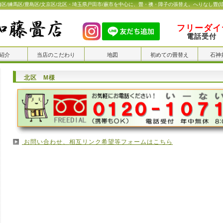
橋区/練馬区/豊島区/文京区/北区・埼玉県戸田市/蕨市を中心に、畳・襖・障子の張替え。へりなし畳(
フリーダイヤ
電話受付 
紹介
当店のこだわり
地図
初めての畳替え
石神
北区 M様
お問い合わせ、相互リンク希望等フォームはこちら