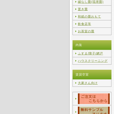
縁なし畳(琉球畳)
置き畳
和紙の畳おもて
飲食店等
お茶室の畳
内装
ふすま/障子/網戸
ハウスクリーニング
賃貸空室
大家さん向け