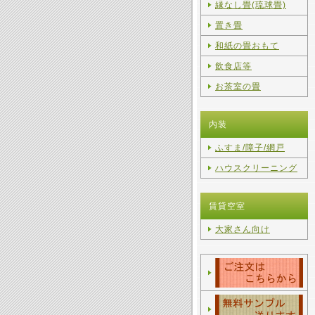
縁なし畳(琉球畳)
置き畳
和紙の畳おもて
飲食店等
お茶室の畳
内装
ふすま/障子/網戸
ハウスクリーニング
賃貸空室
大家さん向け