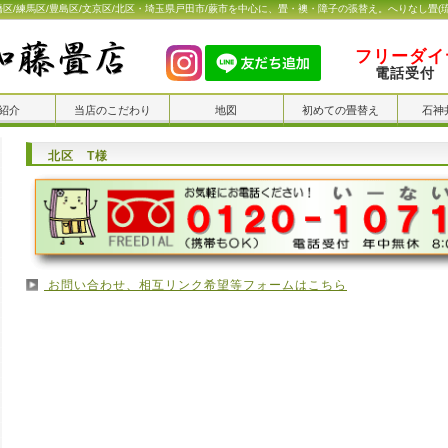
橋区/練馬区/豊島区/文京区/北区・埼玉県戸田市/蕨市を中心に、畳・襖・障子の張替え。へりなし畳(
フリーダイヤ
電話受付 
紹介
当店のこだわり
地図
初めての畳替え
石神
北区 T様
お問い合わせ、相互リンク希望等フォームはこちら