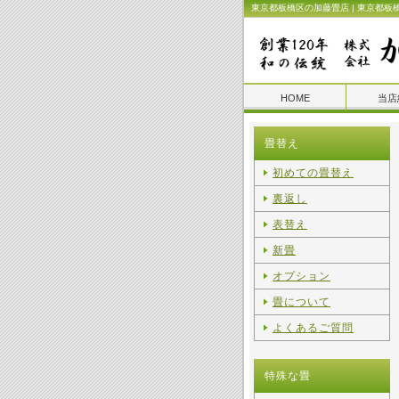
東京都板橋区の加藤畳店 | 東京都板
HOME
当店
畳替え
初めての畳替え
裏返し
表替え
新畳
オプション
畳について
よくあるご質問
特殊な畳