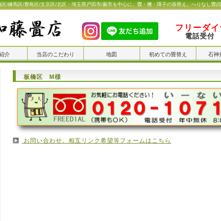
橋区/練馬区/豊島区/文京区/北区・埼玉県戸田市/蕨市を中心に、畳・襖・障子の張替え。へりなし畳(
フリーダイヤ
電話受付 
紹介
当店のこだわり
地図
初めての畳替え
石神
板橋区 M様
お問い合わせ、相互リンク希望等フォームはこちら