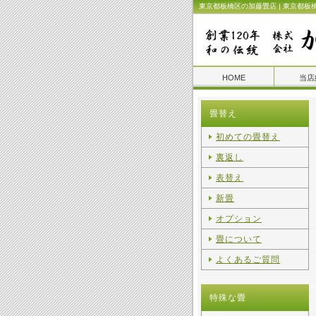
東京都板橋区の加藤畳店 | 東京都板
HOME
当店
畳替え
初めての畳替え
裏返し
表替え
新畳
オプション
畳について
よくあるご質問
特殊な畳