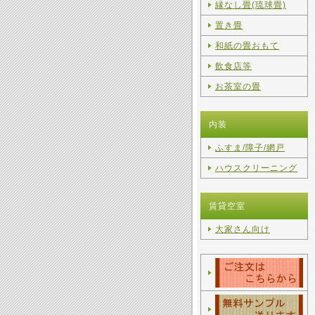
縁なし畳(琉球畳)
置き畳
和紙の畳おもて
飲食店等
お茶室の畳
内装
ふすま/障子/網戸
ハウスクリーニング
賃貸空室
大家さん向け