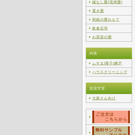
縁なし畳(琉球畳)
置き畳
和紙の畳おもて
飲食店等
お茶室の畳
内装
ふすま/障子/網戸
ハウスクリーニング
賃貸空室
大家さん向け