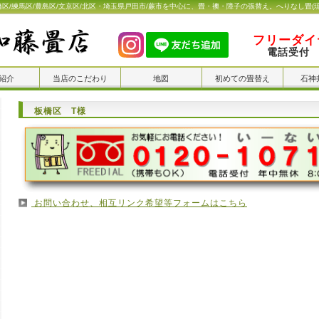
橋区/練馬区/豊島区/文京区/北区・埼玉県戸田市/蕨市を中心に、畳・襖・障子の張替え。へりなし畳(
フリーダイヤ
電話受付 
紹介
当店のこだわり
地図
初めての畳替え
石神
板橋区 T様
お問い合わせ、相互リンク希望等フォームはこちら