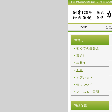
東京都板橋区の加藤畳店 | 東京都板
HOME
当店
畳替え
初めての畳替え
裏返し
表替え
新畳
オプション
畳について
よくあるご質問
特殊な畳