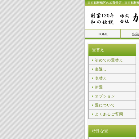
東京都板橋区の加藤畳店 | 東京都板
HOME
当店
畳替え
初めての畳替え
裏返し
表替え
新畳
オプション
畳について
よくあるご質問
特殊な畳