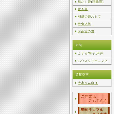
縁なし畳(琉球畳)
置き畳
和紙の畳おもて
飲食店等
お茶室の畳
内装
ふすま/障子/網戸
ハウスクリーニング
賃貸空室
大家さん向け