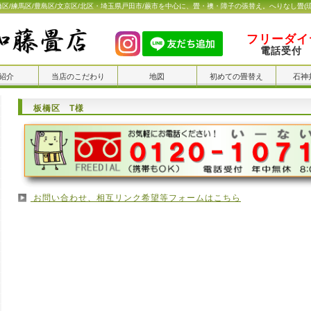
橋区/練馬区/豊島区/文京区/北区・埼玉県戸田市/蕨市を中心に、畳・襖・障子の張替え。へりなし畳(
フリーダイヤ
電話受付 
紹介
当店のこだわり
地図
初めての畳替え
石神
板橋区 T様
お問い合わせ、相互リンク希望等フォームはこちら