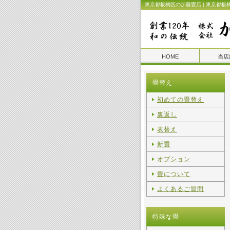
東京都板橋区の加藤畳店 | 東京都板
HOME
当店
畳替え
初めての畳替え
裏返し
表替え
新畳
オプション
畳について
よくあるご質問
特殊な畳