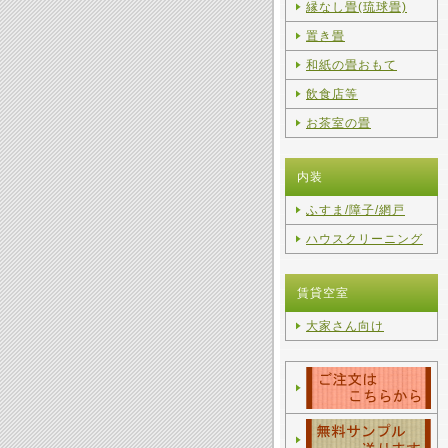
縁なし畳(琉球畳)
置き畳
和紙の畳おもて
飲食店等
お茶室の畳
内装
ふすま/障子/網戸
ハウスクリーニング
賃貸空室
大家さん向け