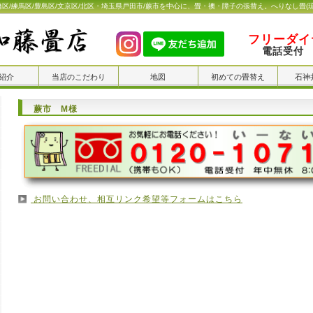
橋区/練馬区/豊島区/文京区/北区・埼玉県戸田市/蕨市を中心に、畳・襖・障子の張替え。へりなし畳(
フリーダイヤ
電話受付 
紹介
当店のこだわり
地図
初めての畳替え
石神
蕨市 M様
お問い合わせ、相互リンク希望等フォームはこちら