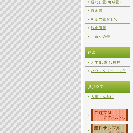
縁なし畳(琉球畳)
置き畳
和紙の畳おもて
飲食店等
お茶室の畳
内装
ふすま/障子/網戸
ハウスクリーニング
賃貸空室
大家さん向け