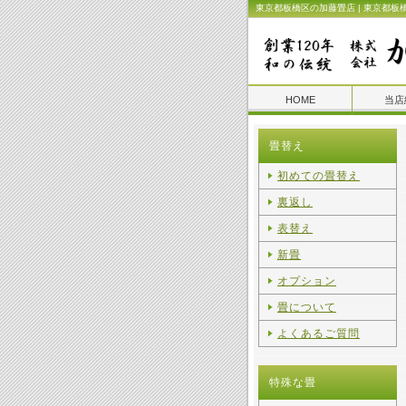
東京都板橋区の加藤畳店 | 東京都板
HOME
当店
畳替え
初めての畳替え
裏返し
表替え
新畳
オプション
畳について
よくあるご質問
特殊な畳