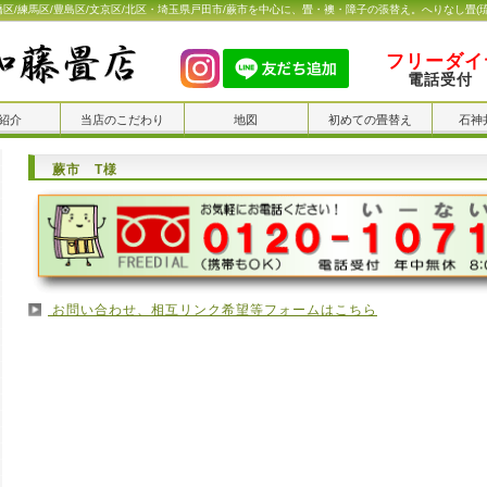
橋区/練馬区/豊島区/文京区/北区・埼玉県戸田市/蕨市を中心に、畳・襖・障子の張替え。へりなし畳(
フリーダイヤ
電話受付 
紹介
当店のこだわり
地図
初めての畳替え
石神
蕨市 T様
お問い合わせ、相互リンク希望等フォームはこちら