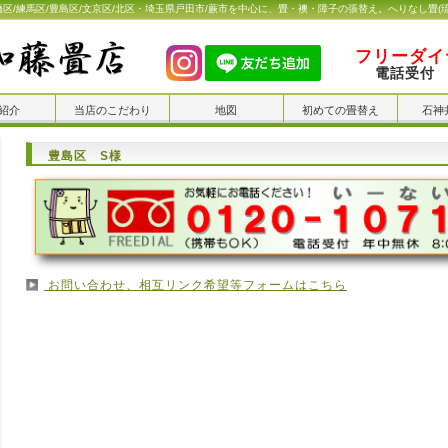
橋区/練馬区/豊島区/文京区/北区・埼玉県戸田市/蕨市を中心に、畳・襖・障子の張替え。へりなし畳(
フリーダイヤ
電話受付 
紹介
当店のこだわり
地図
初めての畳替え
石神
豊島区 S様
お問い合わせ、相互リンク希望等フォームはこちら