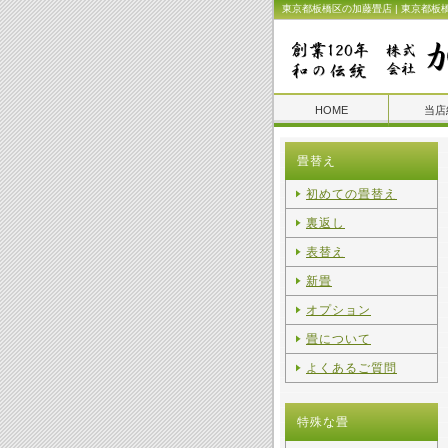
東京都板橋区の加藤畳店 | 東京都板
HOME
当店
畳替え
初めての畳替え
裏返し
表替え
新畳
オプション
畳について
よくあるご質問
特殊な畳