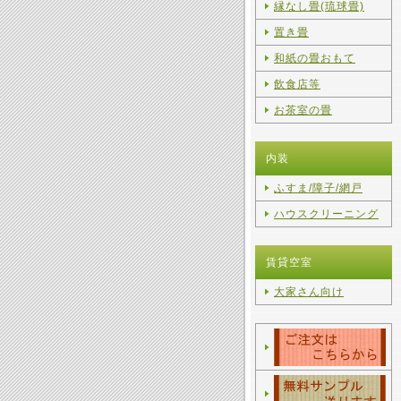
縁なし畳(琉球畳)
置き畳
和紙の畳おもて
飲食店等
お茶室の畳
内装
ふすま/障子/網戸
ハウスクリーニング
賃貸空室
大家さん向け