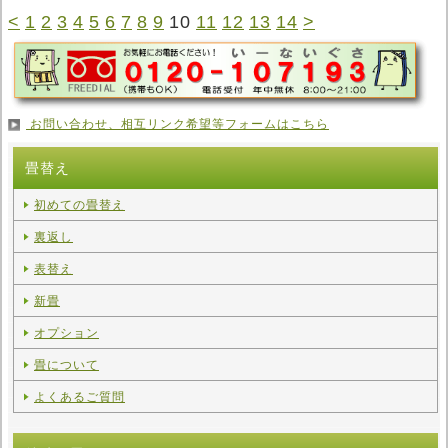
<
1
2
3
4
5
6
7
8
9
10
11
12
13
14
>
お問い合わせ、相互リンク希望等フォームはこちら
畳替え
初めての畳替え
裏返し
表替え
新畳
オプション
畳について
よくあるご質問