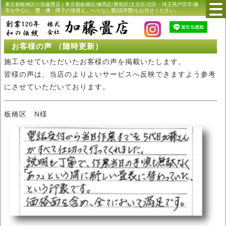
東京都板橋区の加藤畳店 | 東京都板橋区/練馬区/豊島区/文京区/北区・埼玉県戸田市/蕨
市を中心に、畳・襖・障子の張替え。へりなし畳(琉球畳)もお任せください。
お客様の声 （随時更新）
施工させていただいたお客様の声を掲載いたします。
皆様の声は、当店のよりよいサービスへ反映できますよう参考
にさせていただいております。
板橋区 N様