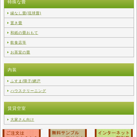
特殊な畳
縁なし畳(琉球畳)
置き畳
和紙の畳おもて
飲食店等
お茶室の畳
内装
ふすま/障子/網戸
ハウスクリーニング
賃貸空室
大家さん向け