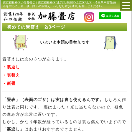
東京都板橋区の加藤畳店 | 東京都板橋区/練馬区/豊島区/文京区/北区・埼玉県戸田市/蕨
市を中心に、畳・襖・障子の張替え。へりなし畳(琉球畳)もお任せください。
初めての畳替え 2/3ページ
畳替えには次の３つがあります。
・裏返し
・表替え
・新畳
「畳表」（表面のゴザ）は実は裏も使えるんです。
もちろん作
りは表と同じです。 裏はまったく光に当たらないので、褪色
の進み方が非常に遅いです。
しかし、かなり年数が経っているものは裏も傷んでいますので
「裏返し」
はあまりおすすめできません。