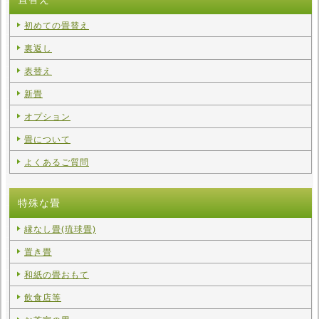
初めての畳替え
裏返し
表替え
新畳
オプション
畳について
よくあるご質問
特殊な畳
縁なし畳(琉球畳)
置き畳
和紙の畳おもて
飲食店等